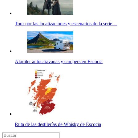
Tour por las localizaciones y escenarios de la serie…
Alquiler autocaravanas y campers en Escocia
Ruta de las destilerías de Whisky de Escocia