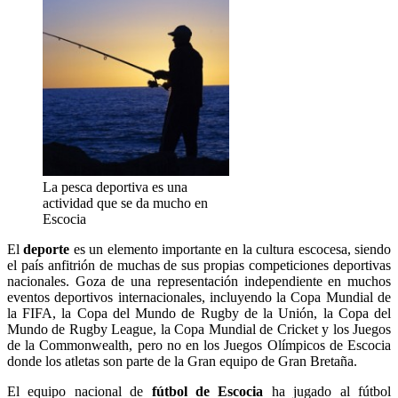
La pesca deportiva es una
actividad que se da mucho en
Escocia
El
deporte
es un elemento importante en la cultura escocesa, siendo
el país anfitrión de muchas de sus propias competiciones deportivas
nacionales. Goza de una representación independiente en muchos
eventos deportivos internacionales, incluyendo la Copa Mundial de
la FIFA, la Copa del Mundo de Rugby de la Unión, la Copa del
Mundo de Rugby League, la Copa Mundial de Cricket y los Juegos
de la Commonwealth, pero no en los Juegos Olímpicos de Escocia
donde los atletas son parte de la Gran equipo de Gran Bretaña.
El equipo nacional de
fútbol de Escocia
ha jugado al fútbol