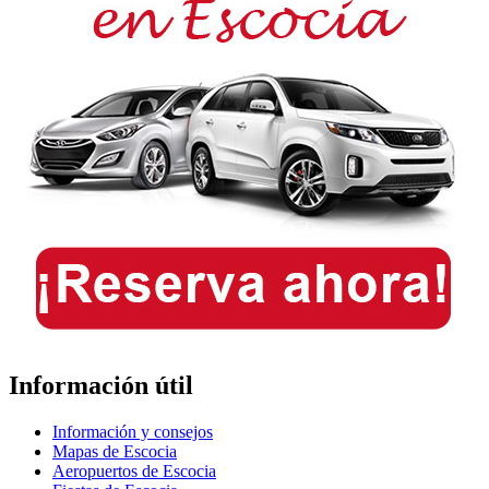
Información útil
Información y consejos
Mapas de Escocia
Aeropuertos de Escocia