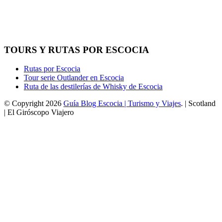
TOURS Y RUTAS POR ESCOCIA
Rutas por Escocia
Tour serie Outlander en Escocia
Ruta de las destilerías de Whisky de Escocia
© Copyright 2026
Guía Blog Escocia | Turismo y Viajes
. | Scotland
| El Giróscopo Viajero