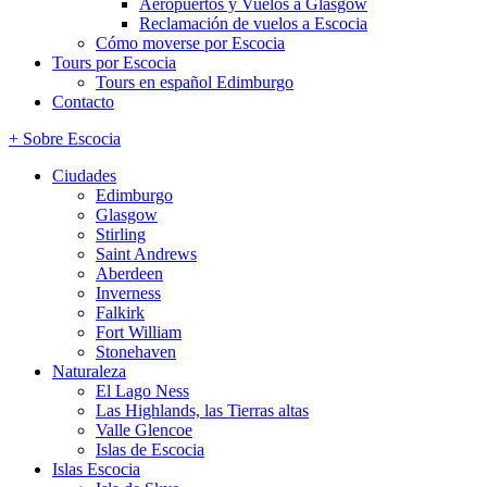
Aeropuertos y Vuelos a Glasgow
Reclamación de vuelos a Escocia
Cómo moverse por Escocia
Tours por Escocia
Tours en español Edimburgo
Contacto
+ Sobre Escocia
Ciudades
Edimburgo
Glasgow
Stirling
Saint Andrews
Aberdeen
Inverness
Falkirk
Fort William
Stonehaven
Naturaleza
El Lago Ness
Las Highlands, las Tierras altas
Valle Glencoe
Islas de Escocia
Islas Escocia