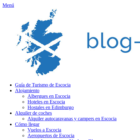
Menú
Guía de Turismo de Escocia
Alojamiento
Albergues en Escocia
Hoteles en Escocia
Hostales en Edimburgo
Alquiler de coches
Alquiler autocaravanas y campers en Escocia
Cómo llegar
Vuelos a Escocia
Aeropuertos de Escocia