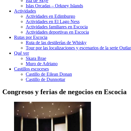
Isla de Skye
Islas Orcadas – Orkney Islands
Actividades
Actividades en Edimburgo
Actividades en El Lago Ness
Actividades familiares en Escocia
Actividades deportivas en Escocia
Rutas por Escocia
Ruta de las destilerías de Whisky
Tour por las localizaciones y escenarios de la serie Outl
Qué ver
Skara Brae
Muro de Adriano
Castillos escoceses
Castillo de Eilean Donan
Castillo de Dunnottar
Congresos y ferias de negocios en Escocia