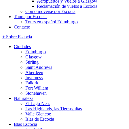
Aeropuertos y Vuelos a Glasgow
Reclamación de vuelos a Escocia
Cómo moverse por Escocia
Tours por Escocia
Tours en español Edimburgo
Contacto
+ Sobre Escocia
Ciudades
Edimburgo
Glasgow
Stirling
Saint Andrews
Aberdeen
Inverness
Falkirk
Fort William
Stonehaven
Naturaleza
El Lago Ness
Las Highlands, las Tierras altas
Valle Glencoe
Islas de Escocia
Islas Escocia