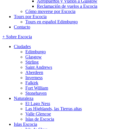
Aeropuertos y Vuelos a Glasgow
Reclamación de vuelos a Escocia
Cómo moverse por Escocia
Tours por Escocia
Tours en español Edimburgo
Contacto
+ Sobre Escocia
Ciudades
Edimburgo
Glasgow
Stirling
Saint Andrews
Aberdeen
Inverness
Falkirk
Fort William
Stonehaven
Naturaleza
El Lago Ness
Las Highlands, las Tierras altas
Valle Glencoe
Islas de Escocia
Islas Escocia