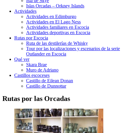
Isla de Skye
Islas Orcadas – Orkney Islands
Actividades
Actividades en Edimburgo
Actividades en El Lago Ness
Actividades familiares en Escocia
Actividades deportivas en Escocia
Rutas por Escocia
Ruta de las destilerías de Whisky
Tour por las localizaciones y escenarios de la serie
Outlander en Escocia
Qué ver
Skara Brae
Muro de Adriano
Castillos escoceses
Castillo de Eilean Donan
Castillo de Dunnottar
Rutas por las Orcadas