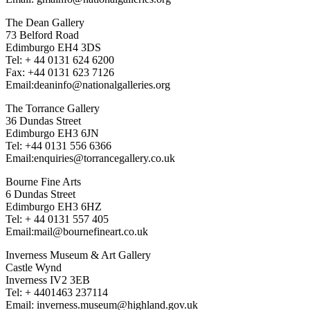
The Dean Gallery
73 Belford Road
Edimburgo EH4 3DS
Tel: + 44 0131 624 6200
Fax: +44 0131 623 7126
Email:deaninfo@nationalgalleries.org
The Torrance Gallery
36 Dundas Street
Edimburgo EH3 6JN
Tel: +44 0131 556 6366
Email:enquiries@torrancegallery.co.uk
Bourne Fine Arts
6 Dundas Street
Edimburgo EH3 6HZ
Tel: + 44 0131 557 405
Email:mail@bournefineart.co.uk
Inverness Museum & Art Gallery
Castle Wynd
Inverness IV2 3EB
Tel: + 4401463 237114
Email: inverness.museum@highland.gov.uk