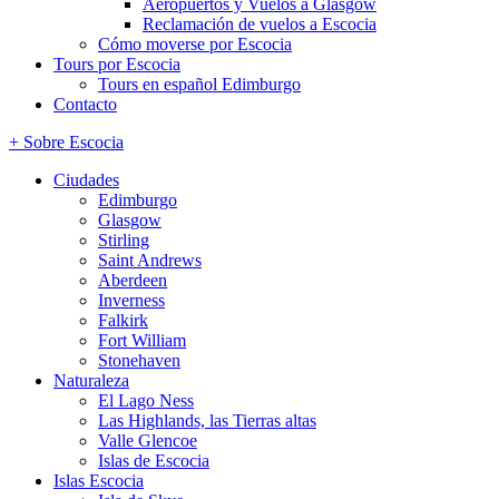
Aeropuertos y Vuelos a Glasgow
Reclamación de vuelos a Escocia
Cómo moverse por Escocia
Tours por Escocia
Tours en español Edimburgo
Contacto
+ Sobre Escocia
Ciudades
Edimburgo
Glasgow
Stirling
Saint Andrews
Aberdeen
Inverness
Falkirk
Fort William
Stonehaven
Naturaleza
El Lago Ness
Las Highlands, las Tierras altas
Valle Glencoe
Islas de Escocia
Islas Escocia